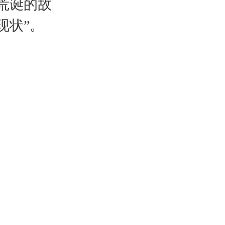
荒诞的故
现状”。