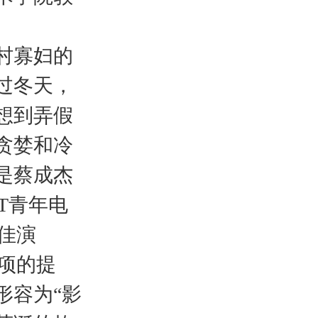
村寡妇的
过冬天，
想到弄假
贪婪和冷
是蔡成杰
T青年电
最佳演
奖项的提
形容为“影